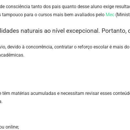
l de consciência tanto dos pais quanto desse aluno exige resul
ís tampouco para o cursos mais bem avaliados pelo
Mec
(Minist
lidades naturais ao nível excepcional. Portanto, q
io, devido à concorrência, contratar o reforço escolar é mais d
 acadêmicas.
 que têm matérias acumuladas e necessitam revisar esses conte
a.
ou online;