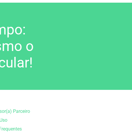
mpo:
smo o
cular!
sor(a) Parceiro
 Uso
Frequentes