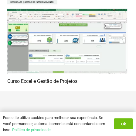
Curso Excel e Gestão de Projetos
Esse site utiliza cookies para melhorar sua experiência. Se
você permanecer, automaticamente está concordando com
Ok
isso.
Política de privacidade