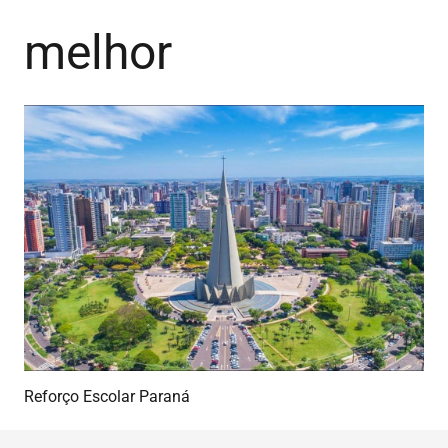
melhor
Reforço Escolar Paraná