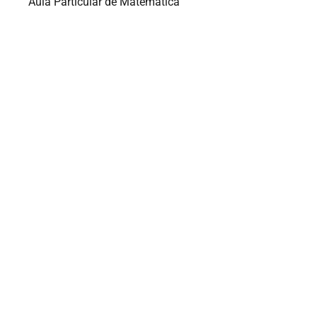
Aula Particular de Matemática